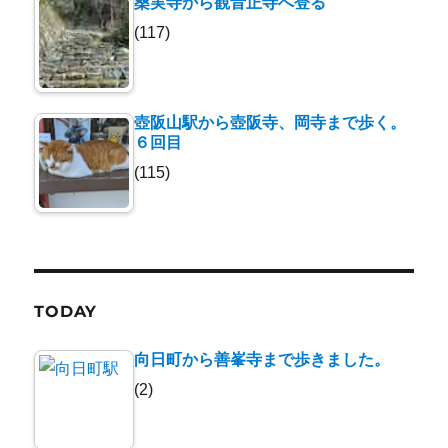
桑実寺から観音正寺へ登る
(117)
壺阪山駅から壺阪寺、岡寺まで歩く。
６回目
(115)
TODAY
向日町から善峯寺まで歩きました。
(2)