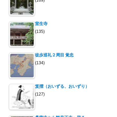
(169)
室生寺
(135)
徒歩巡礼２周目 覚忠
(134)
笈摺（おいずる、おいずり）
(127)