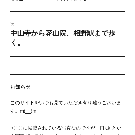
の
ナ
投
ビ
稿:
次
ゲ
中山寺から花山院、相野駅まで歩
次
の
く。
ー
投
シ
稿:
ョ
ン
お知らせ
このサイトをいつも見ていただき有り難うございま
す。m(__)m
○ここに掲載されている写真なのですが、Flickrとい