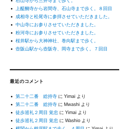
石山寺から三井寺まで歩く。
上醍醐寺から岩間寺、石山寺まで歩く。８回目
成相寺と松尾寺に参拝させていただきました。
中山寺にお参りさせていただきました。
粉河寺にお参りさせていただきました。
桜井駅から大神神社、巻向駅まで歩く。
壺阪山駅から壺阪寺、岡寺まで歩く。７回目
最近のコメント
第二十二番 総持寺
に
Yimai
より
第二十二番 総持寺
に
Mwashi
より
徒歩巡礼２周目 覚忠
に
Yimai
より
徒歩巡礼２周目 覚忠
に
Washio
より
横関から鶴居駅まで歩く。４周目
に
Yimai
より