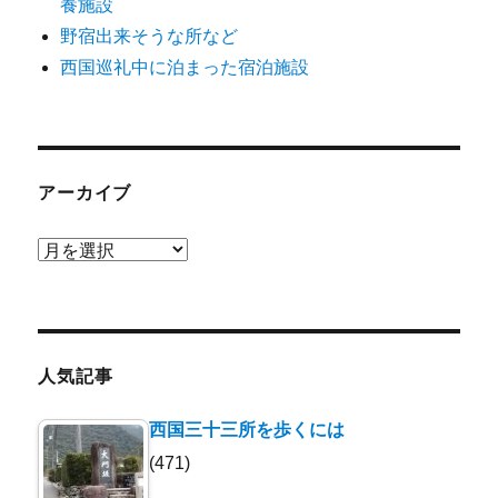
養施設
野宿出来そうな所など
西国巡礼中に泊まった宿泊施設
アーカイブ
ア
ー
カ
イ
ブ
人気記事
西国三十三所を歩くには
(471)