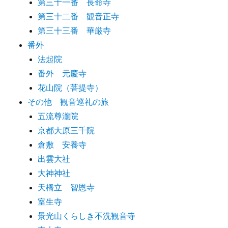
第三十一番 長命寺
第三十二番 観音正寺
第三十三番 華厳寺
番外
法起院
番外 元慶寺
花山院（菩提寺）
その他 観音巡礼の旅
五流尊瀧院
京都大原三千院
倉敷 安養寺
出雲大社
大神神社
天橋立 智恩寺
室生寺
景光山くらしき不洗観音寺