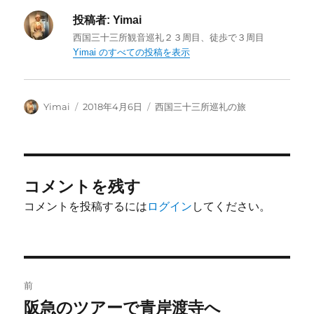
投稿者:
Yimai
西国三十三所観音巡礼２３周目、徒歩で３周目
Yimai のすべての投稿を表示
投
投
カ
Yimai
2018年4月6日
西国三十三所巡礼の旅
稿
稿
テ
者
日:
ゴ
リ
ー
コメントを残す
コメントを投稿するには
ログイン
してください。
投
前
稿
阪急のツアーで青岸渡寺へ
前