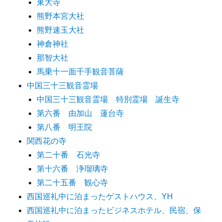
東大寺
熊野本宮大社
熊野速玉大社
神倉神社
那智大社
馬乗十一面千手観音菩薩
中国三十三観音霊場
中国三十三観音霊場 特別霊場 誕生寺
第六番 由加山 蓮台寺
第八番 明王院
関西花の寺
第二十番 石光寺
第十六番 浄瑠璃寺
第二十五番 観心寺
西国巡礼中に泊まったゲストハウス、YH
西国巡礼中に泊まったビジネスホテル、民宿、保