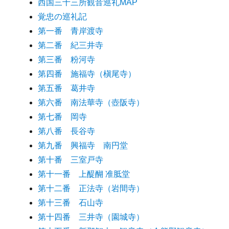
西国三十三所観音巡礼MAP
覚忠の巡礼記
第一番 青岸渡寺
第二番 紀三井寺
第三番 粉河寺
第四番 施福寺（槇尾寺）
第五番 葛井寺
第六番 南法華寺（壺阪寺）
第七番 岡寺
第八番 長谷寺
第九番 興福寺 南円堂
第十番 三室戸寺
第十一番 上醍醐 准胝堂
第十二番 正法寺（岩間寺）
第十三番 石山寺
第十四番 三井寺（園城寺）