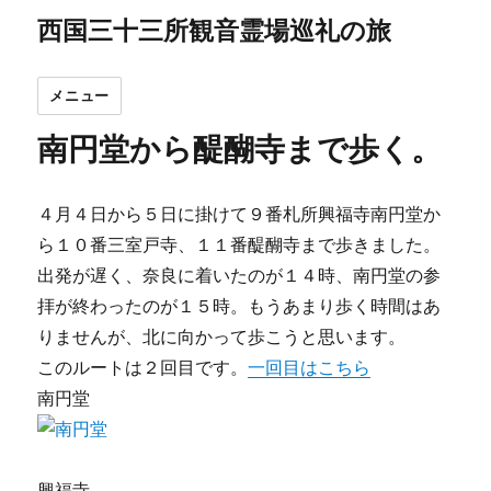
西国三十三所観音霊場巡礼の旅
メニュー
南円堂から醍醐寺まで歩く。
４月４日から５日に掛けて９番札所興福寺南円堂か
ら１０番三室戸寺、１１番醍醐寺まで歩きました。
出発が遅く、奈良に着いたのが１４時、南円堂の参
拝が終わったのが１５時。もうあまり歩く時間はあ
りませんが、北に向かって歩こうと思います。
このルートは２回目です。
一回目はこちら
南円堂
興福寺