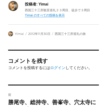
投稿者:
Yimai
西国三十三所観音巡礼２３周目、徒歩で３周目
Yimai のすべての投稿を表示
投
投
カ
Yimai
2012年11月30日
西国三十三所巡礼の旅
稿
稿
テ
者
日:
ゴ
リ
ー
コメントを残す
コメントを投稿するには
ログイン
してください。
投
前
稿
勝尾寺、総持寺、善峯寺、穴太寺に
前