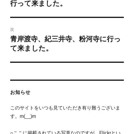
の
行って来ました。
ナ
投
ビ
稿:
ゲ
次
青岸渡寺、紀三井寺、粉河寺に行っ
次
ー
の
て来ました。
シ
投
稿:
ョ
ン
お知らせ
このサイトをいつも見ていただき有り難うございま
す。m(__)m
○ここに掲載されている写真なのですが、Flickrとい