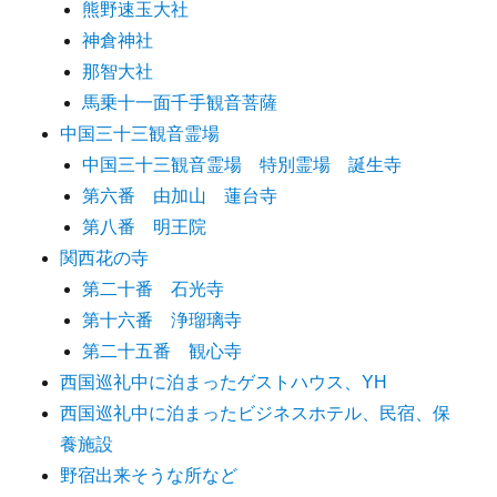
熊野速玉大社
神倉神社
那智大社
馬乗十一面千手観音菩薩
中国三十三観音霊場
中国三十三観音霊場 特別霊場 誕生寺
第六番 由加山 蓮台寺
第八番 明王院
関西花の寺
第二十番 石光寺
第十六番 浄瑠璃寺
第二十五番 観心寺
西国巡礼中に泊まったゲストハウス、YH
西国巡礼中に泊まったビジネスホテル、民宿、保
養施設
野宿出来そうな所など