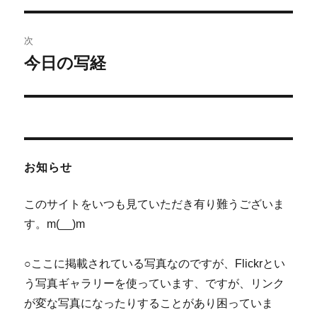
ナ
投
ビ
稿:
次
ゲ
今日の写経
次
の
ー
投
シ
稿:
ョ
お知らせ
ン
このサイトをいつも見ていただき有り難うございま
す。m(__)m
○ここに掲載されている写真なのですが、Flickrとい
う写真ギャラリーを使っています、ですが、リンク
が変な写真になったりすることがあり困っていま