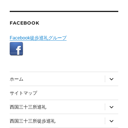
FACEBOOK
Facebook徒歩巡礼グループ
サ
ホーム
ブ
メ
ニ
サイトマップ
ュ
ー
を
サ
西国三十三所巡礼
展
ブ
開
メ
ニ
サ
西国三十三所徒歩巡礼
ュ
ブ