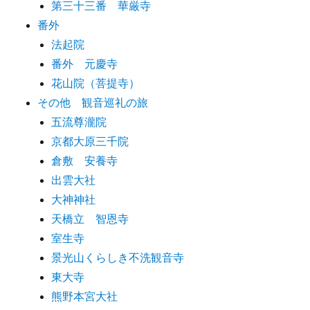
第三十三番 華厳寺
番外
法起院
番外 元慶寺
花山院（菩提寺）
その他 観音巡礼の旅
五流尊瀧院
京都大原三千院
倉敷 安養寺
出雲大社
大神神社
天橋立 智恩寺
室生寺
景光山くらしき不洗観音寺
東大寺
熊野本宮大社