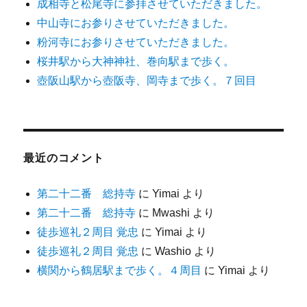
成相寺と松尾寺に参拝させていただきました。
中山寺にお参りさせていただきました。
粉河寺にお参りさせていただきました。
桜井駅から大神神社、巻向駅まで歩く。
壺阪山駅から壺阪寺、岡寺まで歩く。７回目
最近のコメント
第二十二番 総持寺
に
Yimai
より
第二十二番 総持寺
に
Mwashi
より
徒歩巡礼２周目 覚忠
に
Yimai
より
徒歩巡礼２周目 覚忠
に
Washio
より
横関から鶴居駅まで歩く。４周目
に
Yimai
より