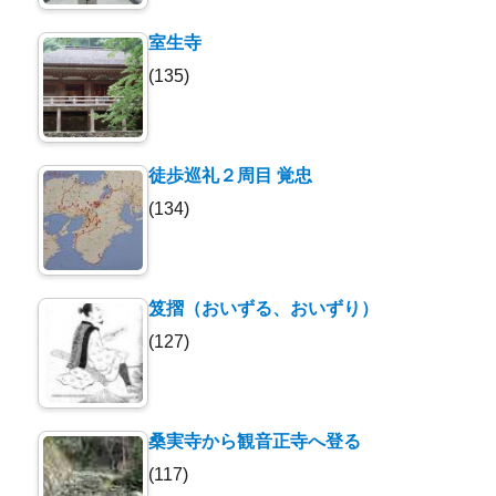
室生寺
(135)
徒歩巡礼２周目 覚忠
(134)
笈摺（おいずる、おいずり）
(127)
桑実寺から観音正寺へ登る
(117)