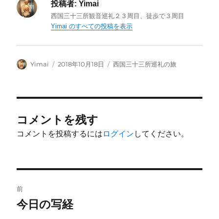
投稿者:
Yimai
西国三十三所観音巡礼２３周目、徒歩で３周目
Yimai のすべての投稿を表示
投
投
カ
Yimai
2018年10月18日
西国三十三所巡礼の旅
稿
稿
テ
者
日:
ゴ
リ
ー
コメントを残す
コメントを投稿するには
ログイン
してください。
投
前
稿
今日の写経
前
の