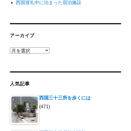
西国巡礼中に泊まった宿泊施設
アーカイブ
ア
ー
カ
イ
ブ
人気記事
西国三十三所を歩くには
(471)