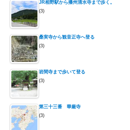
JR相野駅から播州清水寺まで歩く。
(3)
桑実寺から観音正寺へ登る
(3)
岩間寺まで歩いて登る
(3)
第三十三番 華厳寺
(3)