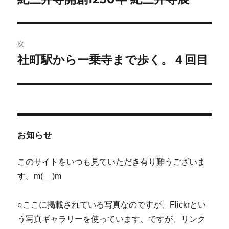
の
ナ
投
ビ
稿:
次
ゲ
社町駅から一乗寺まで歩く。４回目
次
の
ー
投
シ
稿:
ョ
お知らせ
ン
このサイトをいつも見ていただき有り難うございま
す。m(__)m
○ここに掲載されている写真なのですが、Flickrとい
う写真ギャラリーを使っています、ですが、リンク