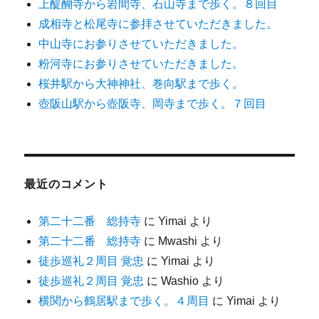
上醍醐寺から岩間寺、石山寺まで歩く。８回目
成相寺と松尾寺に参拝させていただきました。
中山寺にお参りさせていただきました。
粉河寺にお参りさせていただきました。
桜井駅から大神神社、巻向駅まで歩く。
壺阪山駅から壺阪寺、岡寺まで歩く。７回目
最近のコメント
第二十二番 総持寺
に
Yimai
より
第二十二番 総持寺
に
Mwashi
より
徒歩巡礼２周目 覚忠
に
Yimai
より
徒歩巡礼２周目 覚忠
に
Washio
より
横関から鶴居駅まで歩く。４周目
に
Yimai
より