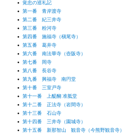
覚忠の巡礼記
第一番 青岸渡寺
第二番 紀三井寺
第三番 粉河寺
第四番 施福寺（槇尾寺）
第五番 葛井寺
第六番 南法華寺（壺阪寺）
第七番 岡寺
第八番 長谷寺
第九番 興福寺 南円堂
第十番 三室戸寺
第十一番 上醍醐 准胝堂
第十二番 正法寺（岩間寺）
第十三番 石山寺
第十四番 三井寺（園城寺）
第十五番 新那智山 観音寺（今熊野観音寺）