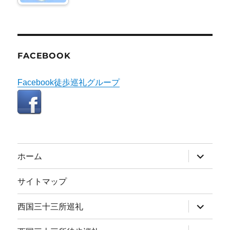
FACEBOOK
Facebook徒歩巡礼グループ
サ
ホーム
ブ
メ
ニ
サイトマップ
ュ
ー
を
サ
西国三十三所巡礼
展
ブ
開
メ
ニ
サ