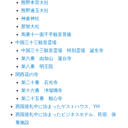
熊野本宮大社
熊野速玉大社
神倉神社
那智大社
馬乗十一面千手観音菩薩
中国三十三観音霊場
中国三十三観音霊場 特別霊場 誕生寺
第六番 由加山 蓮台寺
第八番 明王院
関西花の寺
第二十番 石光寺
第十六番 浄瑠璃寺
第二十五番 観心寺
西国巡礼中に泊まったゲストハウス、YH
西国巡礼中に泊まったビジネスホテル、民宿、保
養施設