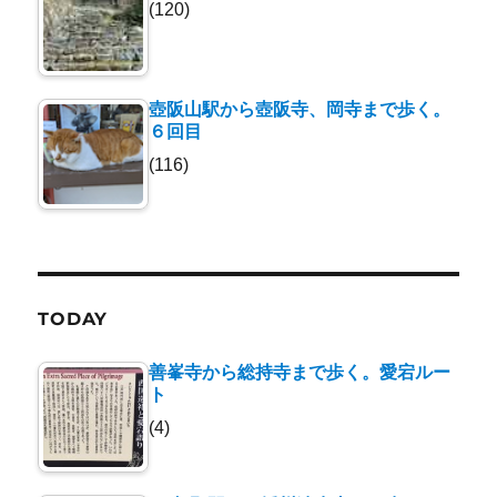
(120)
壺阪山駅から壺阪寺、岡寺まで歩く。
６回目
(116)
TODAY
善峯寺から総持寺まで歩く。愛宕ルー
ト
(4)