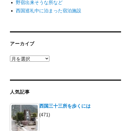
野宿出来そうな所など
西国巡礼中に泊まった宿泊施設
アーカイブ
ア
ー
カ
イ
ブ
人気記事
西国三十三所を歩くには
(471)