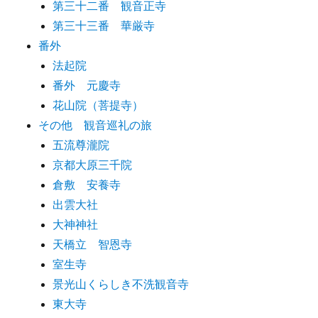
第三十二番 観音正寺
第三十三番 華厳寺
番外
法起院
番外 元慶寺
花山院（菩提寺）
その他 観音巡礼の旅
五流尊瀧院
京都大原三千院
倉敷 安養寺
出雲大社
大神神社
天橋立 智恩寺
室生寺
景光山くらしき不洗観音寺
東大寺