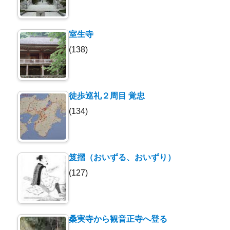
室生寺
(138)
徒歩巡礼２周目 覚忠
(134)
笈摺（おいずる、おいずり）
(127)
桑実寺から観音正寺へ登る