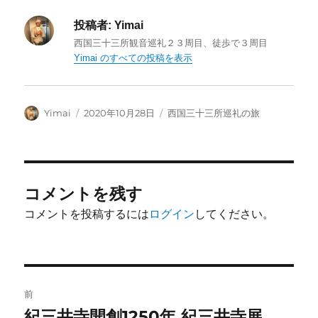
投稿者:
Yimai
西国三十三所観音巡礼２３周目、徒歩で３周目
Yimai のすべての投稿を表示
投
投
カ
Yimai
2020年10月28日
西国三十三所巡礼の旅
稿
稿
テ
者
日:
ゴ
リ
ー
コメントを残す
コメントを投稿するには
ログイン
してください。
投
前
稿
紀三井寺開創1250年 紀三井寺展
前