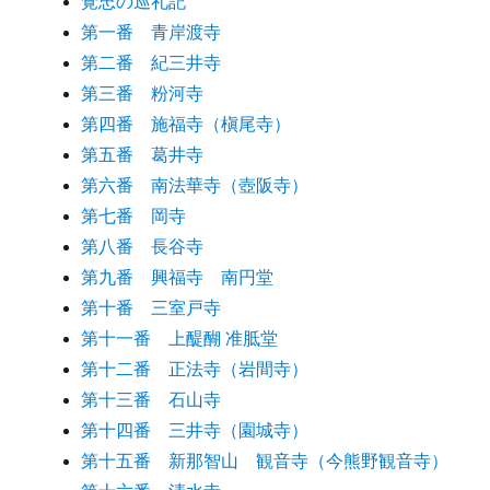
覚忠の巡礼記
第一番 青岸渡寺
第二番 紀三井寺
第三番 粉河寺
第四番 施福寺（槇尾寺）
第五番 葛井寺
第六番 南法華寺（壺阪寺）
第七番 岡寺
第八番 長谷寺
第九番 興福寺 南円堂
第十番 三室戸寺
第十一番 上醍醐 准胝堂
第十二番 正法寺（岩間寺）
第十三番 石山寺
第十四番 三井寺（園城寺）
第十五番 新那智山 観音寺（今熊野観音寺）