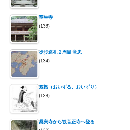
室生寺
(138)
徒歩巡礼２周目 覚忠
(134)
笈摺（おいずる、おいずり）
(128)
桑実寺から観音正寺へ登る