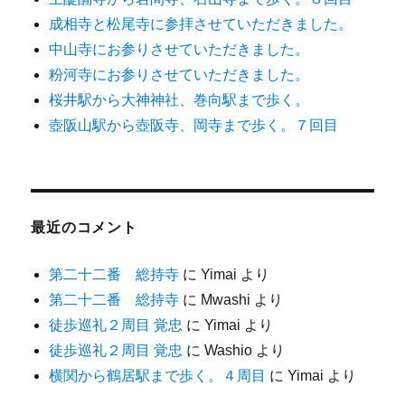
成相寺と松尾寺に参拝させていただきました。
中山寺にお参りさせていただきました。
粉河寺にお参りさせていただきました。
桜井駅から大神神社、巻向駅まで歩く。
壺阪山駅から壺阪寺、岡寺まで歩く。７回目
最近のコメント
第二十二番 総持寺
に
Yimai
より
第二十二番 総持寺
に
Mwashi
より
徒歩巡礼２周目 覚忠
に
Yimai
より
徒歩巡礼２周目 覚忠
に
Washio
より
横関から鶴居駅まで歩く。４周目
に
Yimai
より