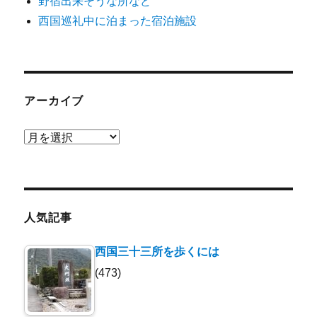
野宿出来そうな所など
西国巡礼中に泊まった宿泊施設
アーカイブ
ア
ー
カ
イ
ブ
人気記事
西国三十三所を歩くには
(473)