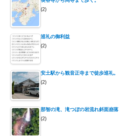
長谷寺から岡寺まで歩く。
(2)
巡礼の御利益
(2)
安土駅から観音正寺まで徒歩巡礼。
(2)
那智の滝、滝つぼの岩流れ斜面崩落
(2)