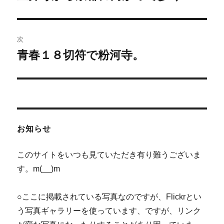
の
ナ
投
ビ
稿:
次
ゲ
青春１８切符で粉河寺。
次
の
ー
投
シ
稿:
ョ
お知らせ
ン
このサイトをいつも見ていただき有り難うございま
す。m(__)m
○ここに掲載されている写真なのですが、Flickrとい
う写真ギャラリーを使っています、ですが、リンク