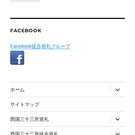
FACEBOOK
Facebook徒歩巡礼グループ
サ
ホーム
ブ
メ
ニ
サイトマップ
ュ
ー
を
サ
西国三十三所巡礼
展
ブ
開
メ
ニ
サ
西国三十三所徒歩巡礼