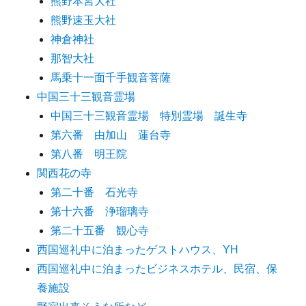
熊野本宮大社
熊野速玉大社
神倉神社
那智大社
馬乗十一面千手観音菩薩
中国三十三観音霊場
中国三十三観音霊場 特別霊場 誕生寺
第六番 由加山 蓮台寺
第八番 明王院
関西花の寺
第二十番 石光寺
第十六番 浄瑠璃寺
第二十五番 観心寺
西国巡礼中に泊まったゲストハウス、YH
西国巡礼中に泊まったビジネスホテル、民宿、保
養施設