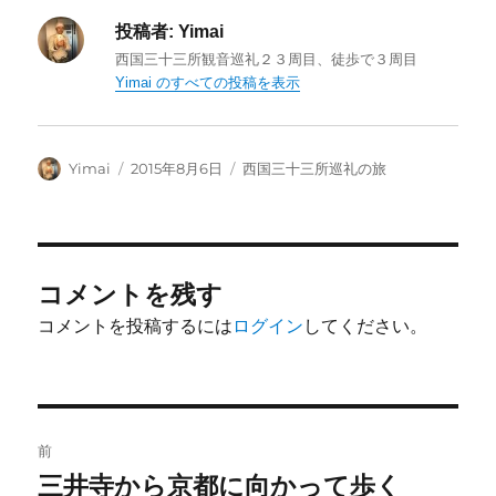
投稿者:
Yimai
西国三十三所観音巡礼２３周目、徒歩で３周目
Yimai のすべての投稿を表示
投
投
カ
Yimai
2015年8月6日
西国三十三所巡礼の旅
稿
稿
テ
者
日:
ゴ
リ
ー
コメントを残す
コメントを投稿するには
ログイン
してください。
投
前
稿
三井寺から京都に向かって歩く
前