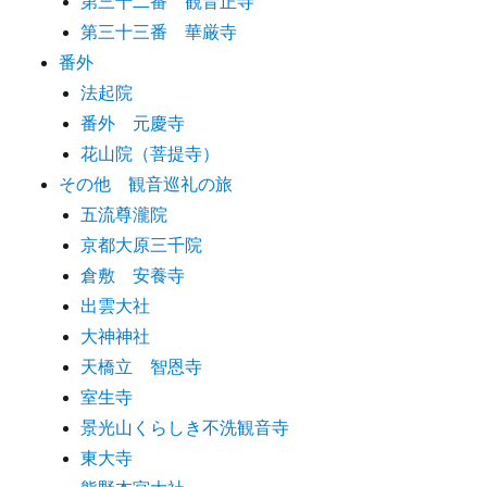
第三十二番 観音正寺
第三十三番 華厳寺
番外
法起院
番外 元慶寺
花山院（菩提寺）
その他 観音巡礼の旅
五流尊瀧院
京都大原三千院
倉敷 安養寺
出雲大社
大神神社
天橋立 智恩寺
室生寺
景光山くらしき不洗観音寺
東大寺