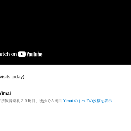
visits today)
Yimai
三所観音巡礼２３周目、徒歩で３周目
Yimai のすべての投稿を表示