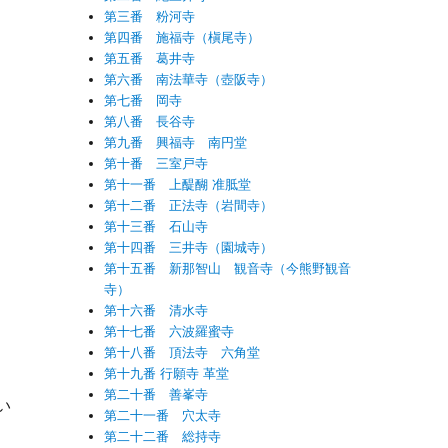
第三番 粉河寺
第四番 施福寺（槇尾寺）
第五番 葛井寺
第六番 南法華寺（壺阪寺）
第七番 岡寺
第八番 長谷寺
第九番 興福寺 南円堂
第十番 三室戸寺
第十一番 上醍醐 准胝堂
第十二番 正法寺（岩間寺）
第十三番 石山寺
第十四番 三井寺（園城寺）
第十五番 新那智山 観音寺（今熊野観音
寺）
第十六番 清水寺
第十七番 六波羅蜜寺
第十八番 頂法寺 六角堂
第十九番 行願寺 革堂
第二十番 善峯寺
い
第二十一番 穴太寺
第二十二番 総持寺