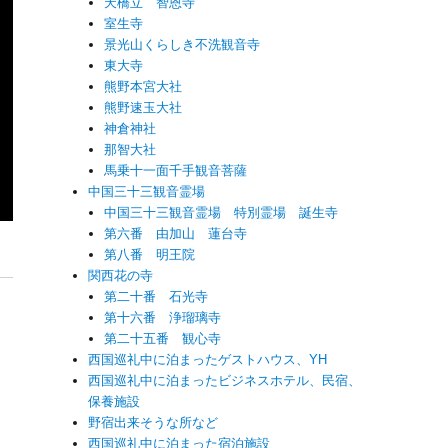
天橋立 智恩寺
室生寺
景光山くらしき不洗観音寺
東大寺
熊野本宮大社
熊野速玉大社
神倉神社
那智大社
馬乗十一面千手観音菩薩
中国三十三観音霊場
中国三十三観音霊場 特別霊場 誕生寺
第六番 由加山 蓮台寺
第八番 明王院
関西花の寺
第二十番 石光寺
第十六番 浄瑠璃寺
第二十五番 観心寺
西国巡礼中に泊まったゲストハウス、YH
西国巡礼中に泊まったビジネスホテル、民宿、
保養施設
野宿出来そうな所など
西国巡礼中に泊まった宿泊施設