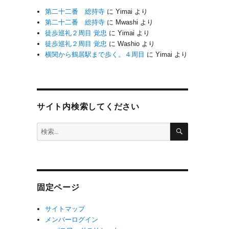
第二十二番 総持寺
に
Yimai
より
第二十二番 総持寺
に
Mwashi
より
徒歩巡礼２周目 覚忠
に
Yimai
より
徒歩巡礼２周目 覚忠
に
Washio
より
横関から鶴居駅まで歩く。４周目
に
Yimai
より
サイト内検索してください
検
検
索
索:
固定ページ
サイトマップ
メンバーログイン