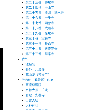
第二十三番 勝尾寺
第二十四番 中山寺
第二十五番 播州 清水寺
第二十六番 一乗寺
第二十七番 圓教寺
第二十八番 成相寺
第二十九番 松尾寺
第三十番 宝厳寺
第三十一番 長命寺
第三十二番 観音正寺
第三十三番 華厳寺
番外
法起院
番外 元慶寺
花山院（菩提寺）
その他 観音巡礼の旅
五流尊瀧院
京都大原三千院
倉敷 安養寺
出雲大社
大神神社