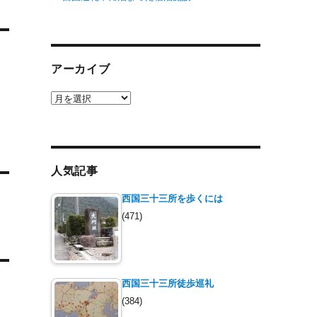
アーカイブ
ア
ー
カ
イ
ブ
人気記事
西国三十三所を歩くには
(471)
西国三十三所徒歩巡礼
(384)