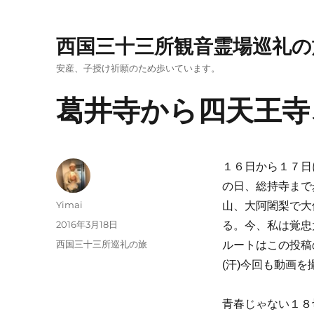
西国三十三所観音霊場巡礼の
安産、子授け祈願のため歩いています。
葛井寺から四天王寺
１６日から１７日
の日、総持寺まで
投
Yimai
山、大阿闍梨で大
稿
投
2016年3月18日
る。今、私は覚忠
者
稿
カ
西国三十三所巡礼の旅
ルートはこの投稿
日:
テ
(汗)今回も動画
ゴ
リ
ー
青春じゃない１８