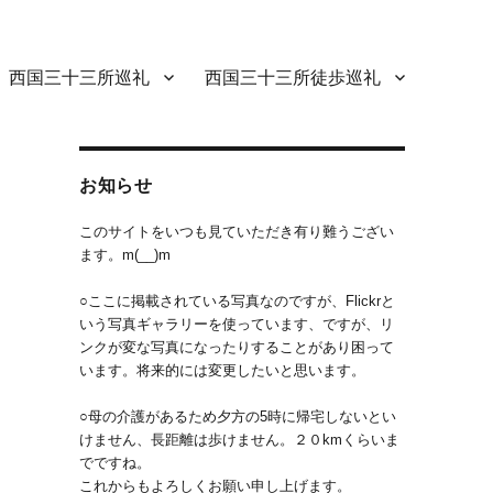
西国三十三所巡礼
西国三十三所徒歩巡礼
お知らせ
このサイトをいつも見ていただき有り難うござい
ます。m(__)m
○ここに掲載されている写真なのですが、Flickrと
いう写真ギャラリーを使っています、ですが、リ
ンクが変な写真になったりすることがあり困って
います。将来的には変更したいと思います。
○母の介護があるため夕方の5時に帰宅しないとい
けません、長距離は歩けません。２０kmくらいま
でですね。
これからもよろしくお願い申し上げます。