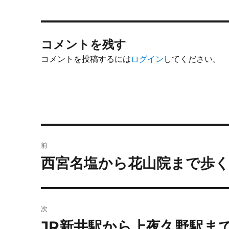
コメントを残す
コメントを投稿するには
ログイン
してください。
投
前
稿
西宮名塩から花山院まで歩
前
の
ナ
投
ビ
稿:
次
ゲ
JR新井駅から上夜久野駅ま
次