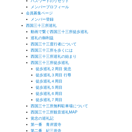
パスワードのリセット
メンバープロフィール
会員募集ページ
メンバー登録
西国三十三所巡礼
動画で繋ぐ西国三十三所徒歩巡礼
巡礼の御利益
西国三十三度行者について
西国三十三所を歩くには
西国三十三所巡礼の始まり
西国三十三所徒歩巡礼
徒歩巡礼２周目 覚忠
徒歩巡礼３周目 行尊
徒歩巡礼４周目
徒歩巡礼５周目
徒歩巡礼６周目
徒歩巡礼７周目
西国三十三所無料駐車場について
西国三十三所観音巡礼MAP
覚忠の巡礼記
第一番 青岸渡寺
第二番 紀三井寺