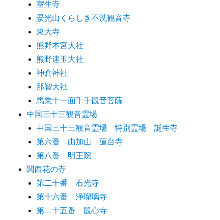
室生寺
景光山くらしき不洗観音寺
東大寺
熊野本宮大社
熊野速玉大社
神倉神社
那智大社
馬乗十一面千手観音菩薩
中国三十三観音霊場
中国三十三観音霊場 特別霊場 誕生寺
第六番 由加山 蓮台寺
第八番 明王院
関西花の寺
第二十番 石光寺
第十六番 浄瑠璃寺
第二十五番 観心寺