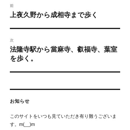
投
前
稿
上夜久野から成相寺まで歩く
前
の
ナ
投
ビ
稿:
次
ゲ
法隆寺駅から當麻寺、叡福寺、葉室
次
の
を歩く。
ー
投
シ
稿:
ョ
ン
お知らせ
このサイトをいつも見ていただき有り難うございま
す。m(__)m