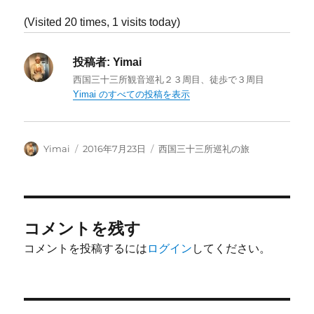
(Visited 20 times, 1 visits today)
投稿者:
Yimai
西国三十三所観音巡礼２３周目、徒歩で３周目
Yimai のすべての投稿を表示
投
投
カ
Yimai
2016年7月23日
西国三十三所巡礼の旅
稿
稿
テ
者
日:
ゴ
リ
ー
コメントを残す
コメントを投稿するには
ログイン
してください。