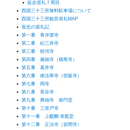
徒歩巡礼７周目
西国三十三所無料駐車場について
西国三十三所観音巡礼MAP
覚忠の巡礼記
第一番 青岸渡寺
第二番 紀三井寺
第三番 粉河寺
第四番 施福寺（槇尾寺）
第五番 葛井寺
第六番 南法華寺（壺阪寺）
第七番 岡寺
第八番 長谷寺
第九番 興福寺 南円堂
第十番 三室戸寺
第十一番 上醍醐 准胝堂
第十二番 正法寺（岩間寺）