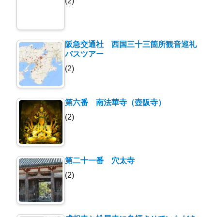
(2)
阪急交通社 西国三十三箇所観音巡礼
バスツアー
(2)
第六番 南法華寺（壺阪寺）
(2)
第二十一番 穴太寺
(2)