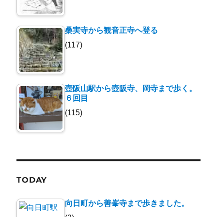
桑実寺から観音正寺へ登る
(117)
壺阪山駅から壺阪寺、岡寺まで歩く。
６回目
(115)
TODAY
向日町から善峯寺まで歩きました。