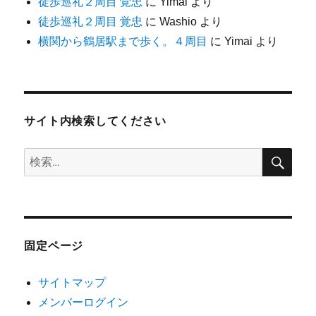
徒歩巡礼２周目 覚忠
に
Yimai
より
徒歩巡礼２周目 覚忠
に
Washio
より
横関から鶴居駅まで歩く。４周目
に
Yimai
より
サイト内検索してください
検
検
索
索:
固定ページ
サイトマップ
メンバーログイン