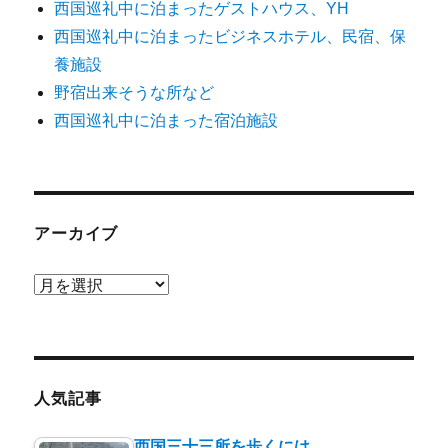
西国巡礼中に泊まったゲストハウス、YH
西国巡礼中に泊まったビジネスホテル、民宿、保
養施設
野宿出来そうな所など
西国巡礼中に泊まった宿泊施設
アーカイブ
ア
ー
カ
イ
ブ
人気記事
西国三十三所を歩くには