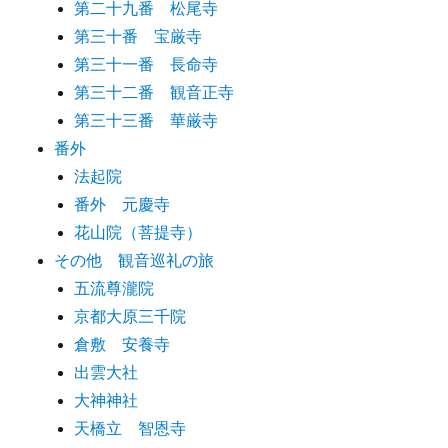
第二十九番 松尾寺
第三十番 宝厳寺
第三十一番 長命寺
第三十二番 観音正寺
第三十三番 華厳寺
番外
法起院
番外 元慶寺
花山院（菩提寺）
その他 観音巡礼の旅
五流尊瀧院
京都大原三千院
倉敷 安養寺
出雲大社
大神神社
天橋立 智恩寺