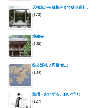
天橋立から成相寺まで徒歩巡礼。
(170)
室生寺
(136)
徒歩巡礼２周目 覚忠
(134)
笈摺（おいずる、おいずり）
(127)