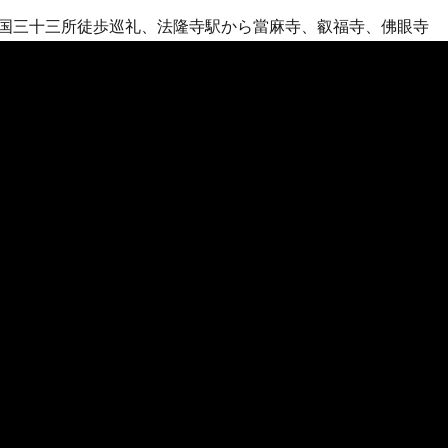
国三十三所徒歩巡礼、法隆寺駅から當麻寺、叡福寺、佛眼寺