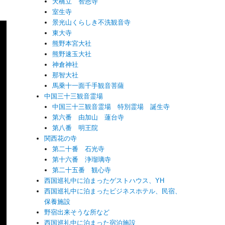
天橋立 智恩寺
室生寺
景光山くらしき不洗観音寺
東大寺
熊野本宮大社
熊野速玉大社
神倉神社
那智大社
馬乗十一面千手観音菩薩
中国三十三観音霊場
中国三十三観音霊場 特別霊場 誕生寺
第六番 由加山 蓮台寺
第八番 明王院
関西花の寺
第二十番 石光寺
第十六番 浄瑠璃寺
第二十五番 観心寺
西国巡礼中に泊まったゲストハウス、YH
西国巡礼中に泊まったビジネスホテル、民宿、
保養施設
野宿出来そうな所など
西国巡礼中に泊まった宿泊施設