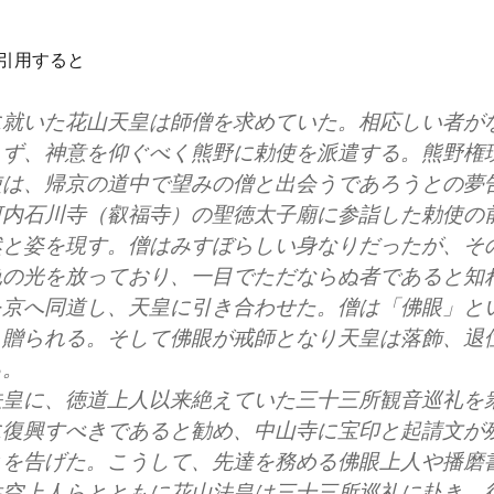
引用すると
に就いた花山天皇は師僧を求めていた。相応しい者が
らず、神意を仰ぐべく熊野に勅使を派遣する。熊野権
使は、帰京の道中で望みの僧と出会うであろうとの夢
河内石川寺（叡福寺）の聖徳太子廟に参詣した勅使の
然と姿を現す。僧はみすぼらしい身なりだったが、そ
色の光を放っており、一目でただならぬ者であると知
を京へ同道し、天皇に引き合わせた。僧は「佛眼」と
り贈られる。そして佛眼が戒師となり天皇は落飾、退
る。
皇に、徳道上人以来絶えていた三十三所観音巡礼を
に復興すべきであると勧め、中山寺に宝印と起請文が
とを告げた。こうして、先達を務める佛眼上人や播磨
性空上人らとともに花山法皇は三十三所巡礼に赴き、