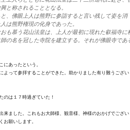
中興と称されることとなる。
と、佛眼上人は熊野に参詣すると言い残して姿を消
上人は熊野権現の化身であった。
おも慕う花山法皇は、上人が最初に現れた叡福寺に
に師の名を冠した寺院を建立する。それが佛眼寺であ
こにあったという。
によって参拝することができた。助かりました有り難うござい
たのは１７時過ぎていた！
出来ました。これもお大師様、観音様、神様のおかげでござい
くお願いします。