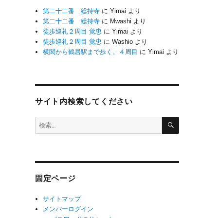
第二十二番 総持寺
に
Yimai
より
第二十二番 総持寺
に
Mwashi
より
徒歩巡礼２周目 覚忠
に
Yimai
より
徒歩巡礼２周目 覚忠
に
Washio
より
横関から鶴居駅まで歩く。４周目
に
Yimai
より
サイト内検索してください
検
検
索
索:
固定ページ
サイトマップ
メンバーログイン