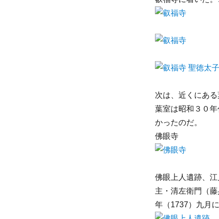
次は、近くにある
葉室は昭和３０年
かったのだ。
佛眼寺
佛眼上人遺跡、江
主・清左衛門（藤
年（1737）九