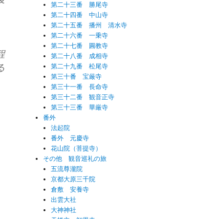
第二十三番 勝尾寺
第二十四番 中山寺
第二十五番 播州 清水寺
第二十六番 一乗寺
第二十七番 圓教寺
程
第二十八番 成相寺
る
第二十九番 松尾寺
第三十番 宝厳寺
第三十一番 長命寺
第三十二番 観音正寺
第三十三番 華厳寺
番外
法起院
番外 元慶寺
花山院（菩提寺）
その他 観音巡礼の旅
五流尊瀧院
京都大原三千院
倉敷 安養寺
出雲大社
大神神社