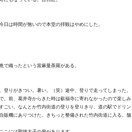
今日は時間が無いので本堂の拝観はやめにした。
晩で織ったという當麻曼荼羅がある。
。登りがきつい。暑い。（笑）途中、登りで走ってしまった。
で。前、葛井寺からきた時は叡福寺に寄れなかったので楽しみ
すごい。なんとか竹内街道の登りを登りきり、道の駅でドリン
自販機にありつけた。きちっと整備された竹内街道に入る。舗
ここには聖徳太子の廟があります。