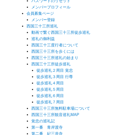
パスワードのリセット
メンバープロフィール
会員募集ページ
メンバー登録
西国三十三所巡礼
動画で繋ぐ西国三十三所徒歩巡礼
巡礼の御利益
西国三十三度行者について
西国三十三所を歩くには
西国三十三所巡礼の始まり
西国三十三所徒歩巡礼
徒歩巡礼２周目 覚忠
徒歩巡礼３周目 行尊
徒歩巡礼４周目
徒歩巡礼５周目
徒歩巡礼６周目
徒歩巡礼７周目
西国三十三所無料駐車場について
西国三十三所観音巡礼MAP
覚忠の巡礼記
第一番 青岸渡寺
第二番 紀三井寺