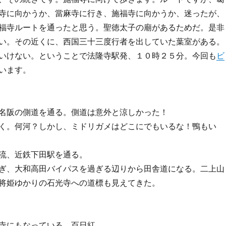
寺に向かうか、當麻寺に行き、施福寺に向かうか、迷ったが、
福寺ルートを通ったと思う。聖徳太子の廟があるためだ。是非
い。その近くに、西国三十三度行者を出していた葉室がある。
いけない。ということで法隆寺駅発、１０時２５分。今回も
ビ
います。
名阪の側道を通る。側道は意外と涼しかった！
く。何河？しかし、ミドリガメはどこにでもいるな！鴨もい
流、近鉄下田駅を通る。
ぎ、大和高田バイパスを過ぎる辺りから田舎道になる。二上山
将姫ゆかりの石光寺への道標も見えてきた。
寺にもなっている。百日紅。