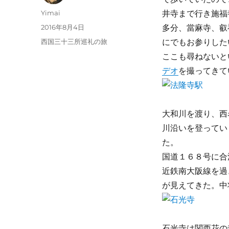
投
Yimai
井寺まで行き施福
稿
投
2016年8月4日
多分、當麻寺、叡
者
稿
カ
西国三十三所巡礼の旅
にでもお参りした
日:
テ
ここも尋ねないと
ゴ
デオ
を撮ってきて
リ
ー
大和川を渡り、西
川沿いを登ってい
た。
国道１６８号に合
近鉄南大阪線を過
が見えてきた。中
石光寺は関西花の