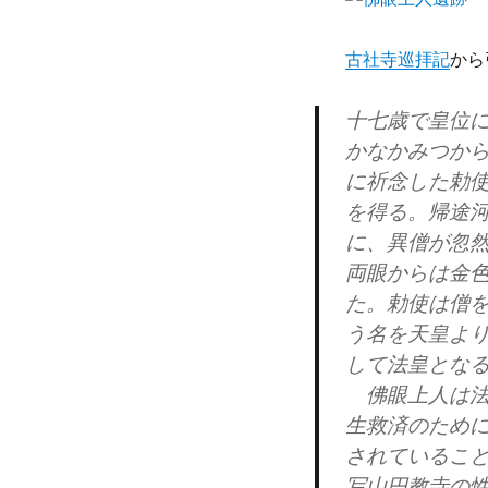
古社寺巡拝記
から
十七歳で皇位
かなかみつか
に祈念した勅
を得る。帰途
に、異僧が忽
両眼からは金
た。勅使は僧
う名を天皇よ
して法皇とな
佛眼上人は法
生救済のため
されているこ
写山円教寺の