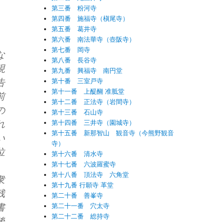
第三番 粉河寺
第四番 施福寺（槇尾寺）
第五番 葛井寺
第六番 南法華寺（壺阪寺）
第七番 岡寺
な
第八番 長谷寺
現
第九番 興福寺 南円堂
告
第十番 三室戸寺
第十一番 上醍醐 准胝堂
前
第十二番 正法寺（岩間寺）
の
第十三番 石山寺
れ
第十四番 三井寺（園城寺）
第十五番 新那智山 観音寺（今熊野観音
い
寺）
位
第十六番 清水寺
第十七番 六波羅蜜寺
第十八番 頂法寺 六角堂
衆
第十九番 行願寺 革堂
残
第二十番 善峯寺
書
第二十一番 穴太寺
第二十二番 総持寺
後