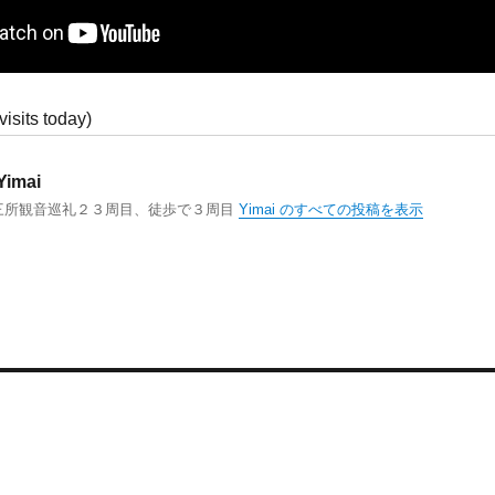
visits today)
Yimai
三所観音巡礼２３周目、徒歩で３周目
Yimai のすべての投稿を表示