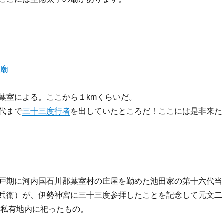
葉室による。ここから１kmくらいだ。
代まで
三十三度行者
を出していたところだ！ここには是非来た
戸期に河内国石川郡葉室村の庄屋を勤めた池田家の第十六代当
兵衛）が、伊勢神宮に三十三度参拝したことを記念して元文二
月に私有地内に祀ったもの。