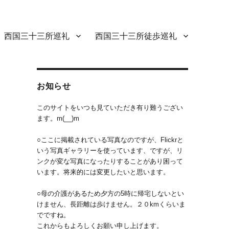
西国三十三所巡礼
西国三十三所徒歩巡礼
お知らせ
このサイトをいつも見ていただき有り難うござい
ます。m(__)m
○ここに掲載されている写真なのですが、Flickrと
いう写真ギャラリーを使っています、ですが、リ
ンクが変な写真になったりすることがあり困って
います。将来的には変更したいと思います。
○母の介護があるため夕方の5時に帰宅しないとい
けません、長距離は歩けません。２０kmくらいま
でですね。
これからもよろしくお願い申し上げます。