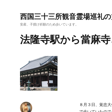
西国三十三所観音霊場巡礼の
安産、子授け祈願のため歩いています。
法隆寺駅から當麻寺
８月３日、覚忠大
で歩いていたので