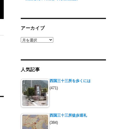
アーカイブ
ア
ー
カ
イ
ブ
人気記事
西国三十三所を歩くには
(471)
西国三十三所徒歩巡礼
(384)