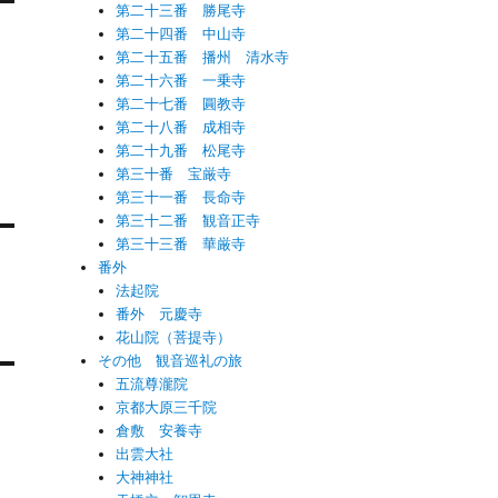
第二十三番 勝尾寺
第二十四番 中山寺
第二十五番 播州 清水寺
第二十六番 一乗寺
第二十七番 圓教寺
第二十八番 成相寺
第二十九番 松尾寺
第三十番 宝厳寺
第三十一番 長命寺
第三十二番 観音正寺
第三十三番 華厳寺
番外
法起院
番外 元慶寺
花山院（菩提寺）
その他 観音巡礼の旅
五流尊瀧院
京都大原三千院
倉敷 安養寺
出雲大社
大神神社