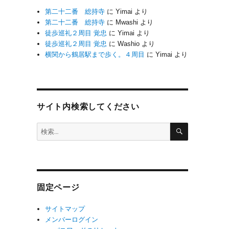
第二十二番 総持寺
に
Yimai
より
第二十二番 総持寺
に
Mwashi
より
徒歩巡礼２周目 覚忠
に
Yimai
より
徒歩巡礼２周目 覚忠
に
Washio
より
横関から鶴居駅まで歩く。４周目
に
Yimai
より
サイト内検索してください
検
検
索
索:
固定ページ
サイトマップ
メンバーログイン