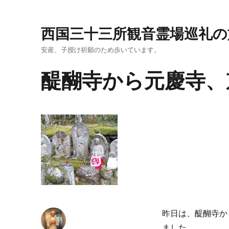
西国三十三所観音霊場巡礼の
安産、子授け祈願のため歩いています。
醍醐寺から元慶寺、
昨日は、醍醐寺か
ました。