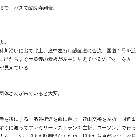
まで、バスで醍醐寺到着。
よ。
科川沿いに出て北上、途中左折し醍醐道に合流、国道１号を渡
に出たらすぐ元慶寺の看板が左手に見えているのでそこを入
が見えている。
団体さんが来ていると大変。
寺を後にする。渋谷街道を西に進む。花山交番を左折。国道１
すぐに渡ってファミリーレストランを左折、ローソンまで行っ
入る。この山超えも醍醐道なんだね。超えたら京都タワーが見