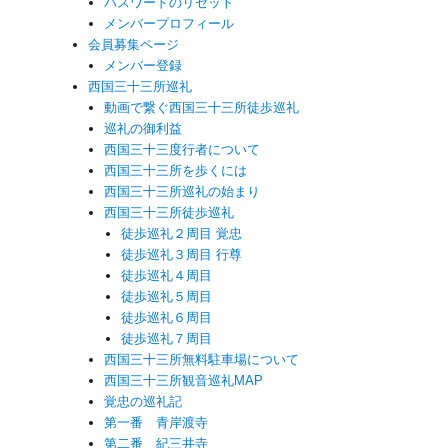
パスワードのリセット
メンバープロフィール
会員募集ページ
メンバー登録
西国三十三所巡礼
動画で繋ぐ西国三十三所徒歩巡礼
巡礼の御利益
西国三十三度行者について
西国三十三所を歩くには
西国三十三所巡礼の始まり
西国三十三所徒歩巡礼
徒歩巡礼２周目 覚忠
徒歩巡礼３周目 行尊
徒歩巡礼４周目
徒歩巡礼５周目
徒歩巡礼６周目
徒歩巡礼７周目
西国三十三所無料駐車場について
西国三十三所観音巡礼MAP
覚忠の巡礼記
第一番 青岸渡寺
第二番 紀三井寺