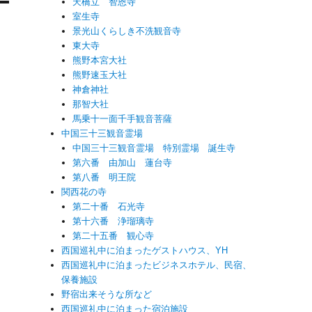
天橋立 智恩寺
室生寺
景光山くらしき不洗観音寺
東大寺
熊野本宮大社
熊野速玉大社
神倉神社
那智大社
馬乗十一面千手観音菩薩
中国三十三観音霊場
中国三十三観音霊場 特別霊場 誕生寺
第六番 由加山 蓮台寺
第八番 明王院
関西花の寺
第二十番 石光寺
第十六番 浄瑠璃寺
第二十五番 観心寺
西国巡礼中に泊まったゲストハウス、YH
西国巡礼中に泊まったビジネスホテル、民宿、
保養施設
野宿出来そうな所など
西国巡礼中に泊まった宿泊施設