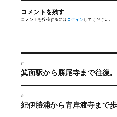
コメントを残す
コメントを投稿するには
ログイン
してください。
投
前
稿
箕面駅から勝尾寺まで往復
前
の
ナ
投
ビ
稿:
次
ゲ
紀伊勝浦から青岸渡寺まで
次
の
ー