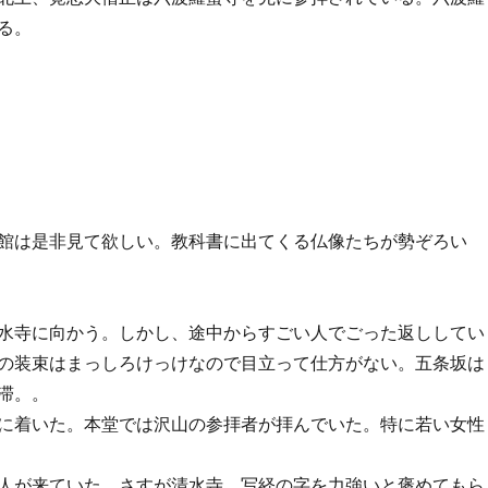
る。
館は是非見て欲しい。教科書に出てくる仏像たちが勢ぞろい
水寺に向かう。しかし、途中からすごい人でごった返ししてい
の装束はまっしろけっけなので目立って仕方がない。五条坂は
滞。。
に着いた。本堂では沢山の参拝者が拝んでいた。特に若い女性
人が来ていた。さすが清水寺。写経の字を力強いと褒めてもら