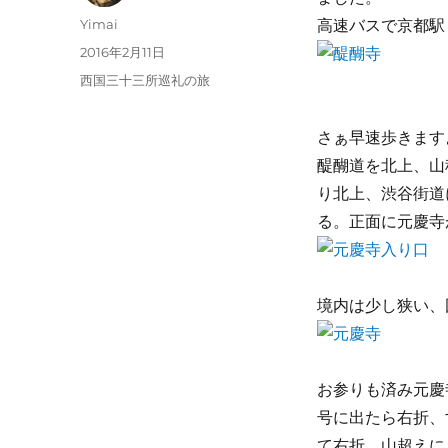
投
Yimai
高速バスで京都駅
稿
投
2016年2月11日
者
稿
カ
西国三十三所巡礼の旅
日:
テ
ゴ
さぁ早速歩きます
リ
ー
醍醐道を北上、山
り北上、渋谷街道
る。正面に元慶寺
境内は少し狭い、
お参りも済み元慶
号に出たら右折、
て右折、山超えに