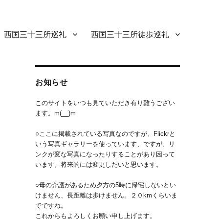
西国三十三所巡礼
西国三十三所徒歩巡礼
お知らせ
このサイトをいつも見ていただき有り難うござい
ます。m(__)m
○ここに掲載されている写真なのですが、Flickrと
いう写真ギャラリーを使っています、ですが、リ
ンクが変な写真になったりすることがあり困って
います。将来的には変更したいと思います。
○母の介護があるため夕方の5時に帰宅しないとい
けません、長距離は歩けません。２０kmくらいま
でですね。
これからもよろしくお願い申し上げます。