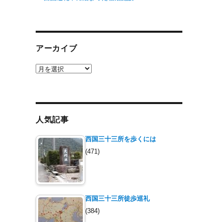
アーカイブ
ア
ー
カ
イ
ブ
人気記事
西国三十三所を歩くには
(471)
西国三十三所徒歩巡礼
(384)