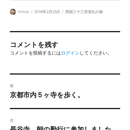
投
投
カ
Yimai
2018年2月23日
西国三十三所巡礼の旅
稿
稿
テ
者
日:
ゴ
リ
ー
コメントを残す
コメントを投稿するには
ログイン
してください。
投
前
稿
京都市内５ヶ寺を歩く。
前
の
ナ
投
ビ
稿:
次
ゲ
長谷寺、朝の勤行に参加しました。
次