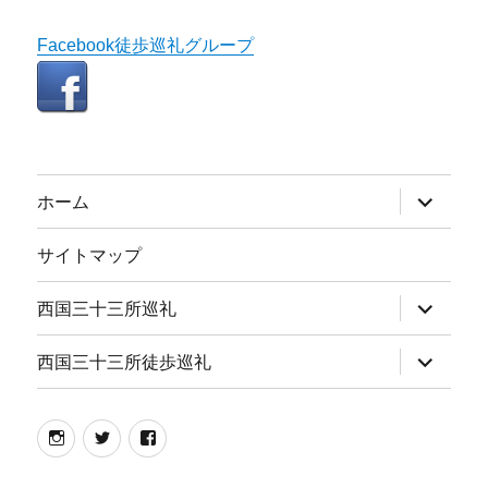
Facebook徒歩巡礼グループ
サ
ホーム
ブ
メ
ニ
サイトマップ
ュ
ー
を
サ
西国三十三所巡礼
展
ブ
開
メ
ニ
サ
西国三十三所徒歩巡礼
ュ
ブ
ー
メ
を
ニ
展
ュ
instagram
twitter
facebook
開
ー
を
展