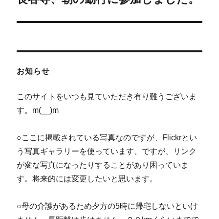
の
ー
投
シ
稿:
ョ
お知らせ
ン
このサイトをいつも見ていただき有り難うございま
す。m(__)m
○ここに掲載されている写真なのですが、Flickrとい
う写真ギャラリーを使っています、ですが、リンク
が変な写真になったりすることがあり困っていま
す。将来的には変更したいと思います。
○母の介護があるため夕方の5時に帰宅しないといけ