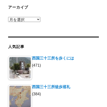
アーカイブ
ア
ー
カ
イ
ブ
人気記事
西国三十三所を歩くには
(471)
西国三十三所徒歩巡礼
(384)