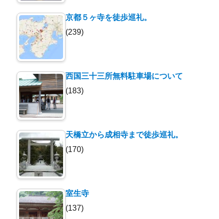
京都５ヶ寺を徒歩巡礼。
(239)
西国三十三所無料駐車場について
(183)
天橋立から成相寺まで徒歩巡礼。
(170)
室生寺
(137)