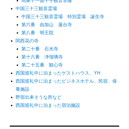
馬乗十一面千手観音菩薩
中国三十三観音霊場
中国三十三観音霊場 特別霊場 誕生寺
第六番 由加山 蓮台寺
第八番 明王院
関西花の寺
第二十番 石光寺
第十六番 浄瑠璃寺
第二十五番 観心寺
西国巡礼中に泊まったゲストハウス、YH
西国巡礼中に泊まったビジネスホテル、民宿、保
養施設
野宿出来そうな所など
西国巡礼中に泊まった宿泊施設