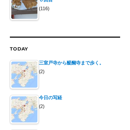
(116)
TODAY
三室戸寺から醍醐寺まで歩く。
(2)
今日の写経
(2)