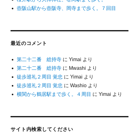
壺阪山駅から壺阪寺、岡寺まで歩く。７回目
最近のコメント
第二十二番 総持寺
に
Yimai
より
第二十二番 総持寺
に
Mwashi
より
徒歩巡礼２周目 覚忠
に
Yimai
より
徒歩巡礼２周目 覚忠
に
Washio
より
横関から鶴居駅まで歩く。４周目
に
Yimai
より
サイト内検索してください