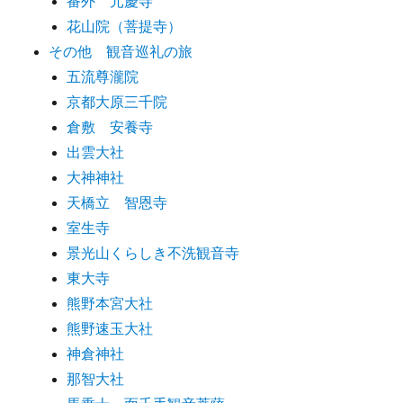
番外 元慶寺
花山院（菩提寺）
その他 観音巡礼の旅
五流尊瀧院
京都大原三千院
倉敷 安養寺
出雲大社
大神神社
天橋立 智恩寺
室生寺
景光山くらしき不洗観音寺
東大寺
熊野本宮大社
熊野速玉大社
神倉神社
那智大社