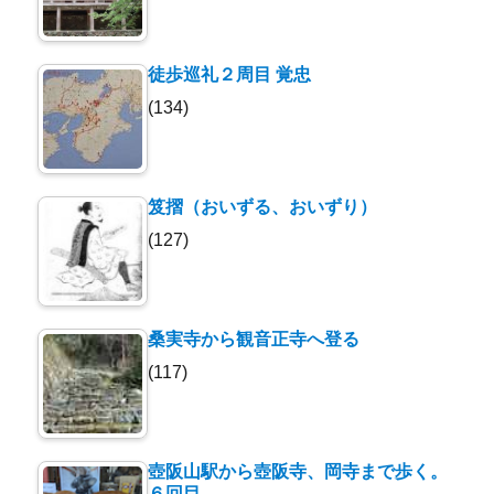
徒歩巡礼２周目 覚忠
(134)
笈摺（おいずる、おいずり）
(127)
桑実寺から観音正寺へ登る
(117)
壺阪山駅から壺阪寺、岡寺まで歩く。
６回目