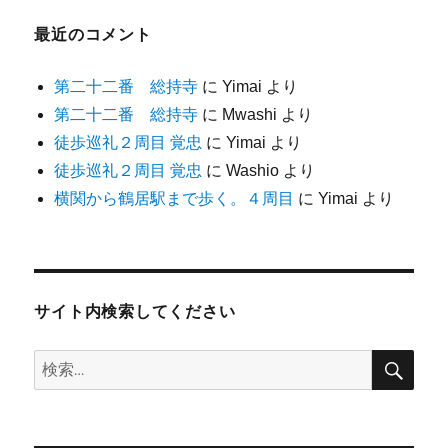
最近のコメント
第二十二番 総持寺
に
Yimai
より
第二十二番 総持寺
に
Mwashi
より
徒歩巡礼２周目 覚忠
に
Yimai
より
徒歩巡礼２周目 覚忠
に
Washio
より
横関から鶴居駅まで歩く。４周目
に
Yimai
より
サイト内検索してください
検
検
索
索: