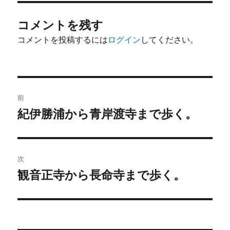
ー
コメントを残す
コメントを投稿するには
ログイン
してください。
投
前
稿
紀伊勝浦から青岸渡寺まで歩く。
前
の
ナ
投
ビ
稿:
次
ゲ
観音正寺から長命寺まで歩く。
次
の
ー
投
シ
稿: