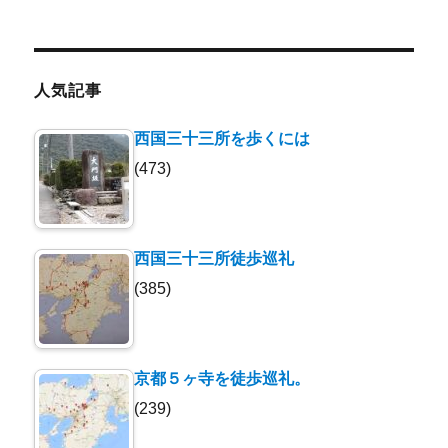
ー
カ
イ
ブ
人気記事
西国三十三所を歩くには
(473)
西国三十三所徒歩巡礼
(385)
京都５ヶ寺を徒歩巡礼。
(239)