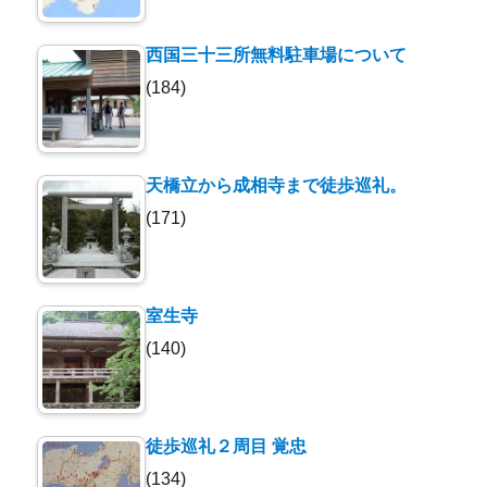
西国三十三所無料駐車場について
(184)
天橋立から成相寺まで徒歩巡礼。
(171)
室生寺
(140)
徒歩巡礼２周目 覚忠
(134)