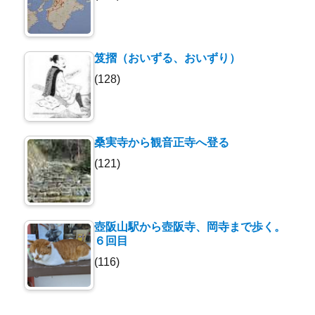
笈摺（おいずる、おいずり）
(128)
桑実寺から観音正寺へ登る
(121)
壺阪山駅から壺阪寺、岡寺まで歩く。
６回目
(116)