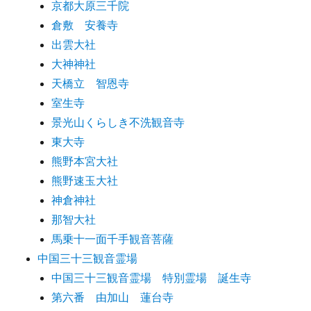
京都大原三千院
倉敷 安養寺
出雲大社
大神神社
天橋立 智恩寺
室生寺
景光山くらしき不洗観音寺
東大寺
熊野本宮大社
熊野速玉大社
神倉神社
那智大社
馬乗十一面千手観音菩薩
中国三十三観音霊場
中国三十三観音霊場 特別霊場 誕生寺
第六番 由加山 蓮台寺