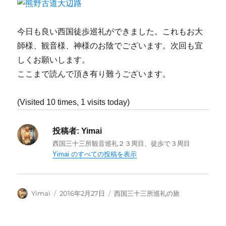
今日も良い西国徒歩巡礼ができました。これもお大
師様、観音様、神様のお陰でございます。次回も宜
しくお願いします。
ここまで読んで頂き有り難うございます。
(Visited 10 times, 1 visits today)
投稿者:
Yimai
西国三十三所観音巡礼２３周目、徒歩で３周目
Yimai のすべての投稿を表示
投
投
カ
Yimai
2016年2月27日
西国三十三所巡礼の旅
稿
稿
テ
者
日:
ゴ
リ