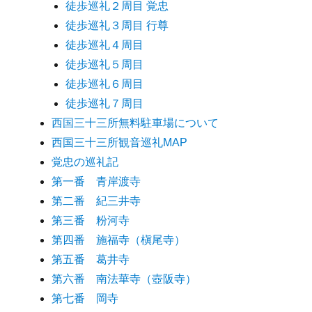
徒歩巡礼２周目 覚忠
徒歩巡礼３周目 行尊
徒歩巡礼４周目
徒歩巡礼５周目
徒歩巡礼６周目
徒歩巡礼７周目
西国三十三所無料駐車場について
西国三十三所観音巡礼MAP
覚忠の巡礼記
第一番 青岸渡寺
第二番 紀三井寺
第三番 粉河寺
第四番 施福寺（槇尾寺）
第五番 葛井寺
第六番 南法華寺（壺阪寺）
第七番 岡寺