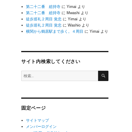
第二十二番 総持寺
に
Yimai
より
第二十二番 総持寺
に
Mwashi
より
徒歩巡礼２周目 覚忠
に
Yimai
より
徒歩巡礼２周目 覚忠
に
Washio
より
横関から鶴居駅まで歩く。４周目
に
Yimai
より
サイト内検索してください
検
検
索
索:
固定ページ
サイトマップ
メンバーログイン