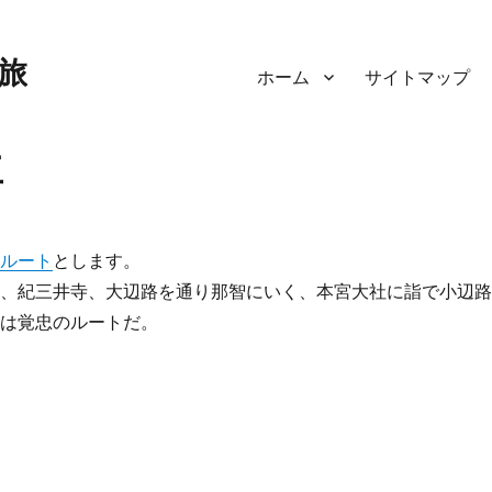
旅
ホーム
サイトマップ
尊
のルート
とします。
寺、紀三井寺、大辺路を通り那智にいく、本宮大社に詣で小辺
らは覚忠のルートだ。