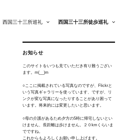
西国三十三所巡礼
西国三十三所徒歩巡礼
お知らせ
このサイトをいつも見ていただき有り難うござい
ます。m(__)m
路
○ここに掲載されている写真なのですが、Flickrと
いう写真ギャラリーを使っています、ですが、リ
ンクが変な写真になったりすることがあり困って
います。将来的には変更したいと思います。
○母の介護があるため夕方の5時に帰宅しないとい
けません、長距離は歩けません。２０kmくらいま
でですね。
これからもよろしくお願い申し上げます。