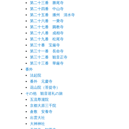
第二十三番 勝尾寺
第二十四番 中山寺
第二十五番 播州 清水寺
第二十六番 一乗寺
第二十七番 圓教寺
第二十八番 成相寺
第二十九番 松尾寺
第三十番 宝厳寺
第三十一番 長命寺
第三十二番 観音正寺
第三十三番 華厳寺
番外
法起院
番外 元慶寺
花山院（菩提寺）
その他 観音巡礼の旅
五流尊瀧院
京都大原三千院
倉敷 安養寺
出雲大社
大神神社