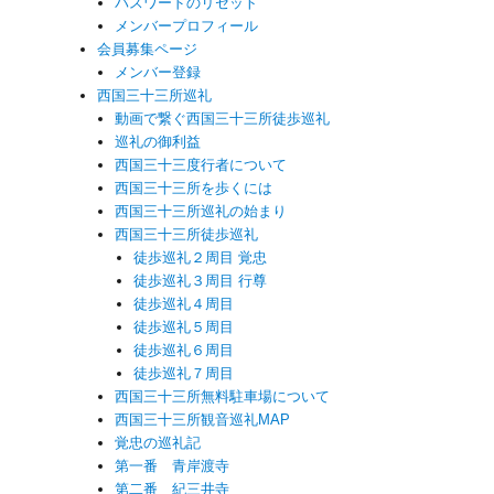
パスワードのリセット
メンバープロフィール
会員募集ページ
メンバー登録
西国三十三所巡礼
動画で繋ぐ西国三十三所徒歩巡礼
巡礼の御利益
西国三十三度行者について
西国三十三所を歩くには
西国三十三所巡礼の始まり
西国三十三所徒歩巡礼
徒歩巡礼２周目 覚忠
徒歩巡礼３周目 行尊
徒歩巡礼４周目
徒歩巡礼５周目
徒歩巡礼６周目
徒歩巡礼７周目
西国三十三所無料駐車場について
西国三十三所観音巡礼MAP
覚忠の巡礼記
第一番 青岸渡寺
第二番 紀三井寺