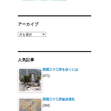
アーカイブ
ア
ー
カ
イ
ブ
人気記事
西国三十三所を歩くには
(471)
西国三十三所徒歩巡礼
(384)