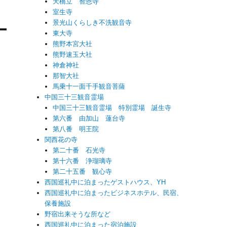
天橋立 智恩寺
室生寺
景光山くらしき不洗観音寺
東大寺
熊野本宮大社
熊野速玉大社
神倉神社
那智大社
馬乗十一面千手観音菩薩
中国三十三観音霊場
中国三十三観音霊場 特別霊場 誕生寺
第六番 由加山 蓮台寺
第八番 明王院
関西花の寺
第二十番 石光寺
第十六番 浄瑠璃寺
第二十五番 観心寺
西国巡礼中に泊まったゲストハウス、YH
西国巡礼中に泊まったビジネスホテル、民宿、
保養施設
野宿出来そうな所など
西国巡礼中に泊まった宿泊施設