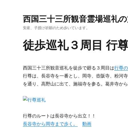
西国三十三所観音霊場巡礼の
安産、子授け祈願のため歩いています。
徒歩巡礼３周目 行
西国三十三所観音巡礼を徒歩で廻る３周目は
行尊
行尊は、長谷寺を一番とし、岡寺、壺阪寺、粉河
を通り、高野山に出て、施福寺を参る。葛井寺か
行尊のルートは長谷寺から出立！！
長谷寺から岡寺まで歩く。
動画